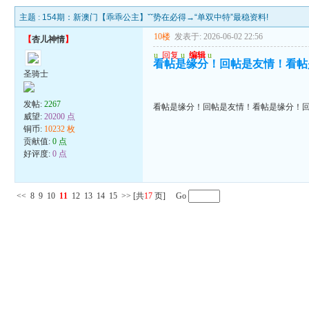
主题 :
154期：新澳门【乖乖公主】ˇˇ势在必得→“单双中特”最稳资料!
10楼
发表于: 2026-06-02 22:56
【
杏儿神情
】
u
回复
u
编辑
u
看帖是缘分！回帖是友情！看帖
圣骑士
发帖:
2267
看帖是缘分！回帖是友情！看帖是缘分！
威望:
20200 点
铜币:
10232 枚
贡献值:
0 点
好评度:
0 点
<<
8
9
10
11
12
13
14
15
>>
[共
17
页] Go