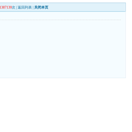
1387139
次 |
返回列表
|
关闭本页