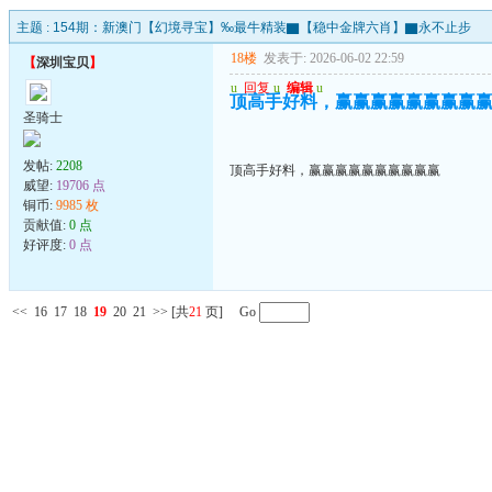
主题 :
154期：新澳门【幻境寻宝】‰最牛精装▇【稳中金牌六肖】▇永不止步
18楼
发表于: 2026-06-02 22:59
【
深圳宝贝
】
u
回复
u
编辑
u
顶高手好料，赢赢赢赢赢赢赢赢
圣骑士
发帖:
2208
顶高手好料，赢赢赢赢赢赢赢赢赢赢
威望:
19706 点
铜币:
9985 枚
贡献值:
0 点
好评度:
0 点
<<
16
17
18
19
20
21
>>
[共
21
页] Go