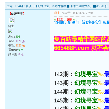
主题 :
154期：新澳门【幻境寻宝】‰最牛精装▇【稳中金牌六肖】▇永不止步
楼主
发表于: 2026-06-02 22:40
【
幻境寻宝
】
u
回复
u
编辑
u
154期：新澳门【幻境寻宝】
骑士
发帖:
306
集百站最精华网站的高
威望:
1120 点
铜币:
1120 枚
665468F.com 就
贡献值:
0 点
好评度:
0 点
142期：
幻境寻宝
‰
143期：
幻境寻宝
‰
144期：
幻境寻宝
‰
145期：
幻境寻宝
‰