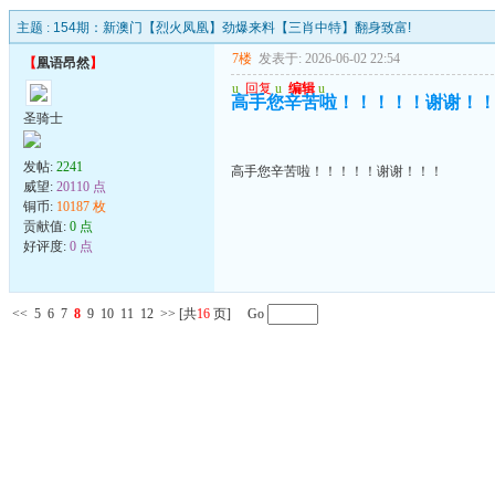
主题 :
154期：新澳门【烈火凤凰】劲爆来料【三肖中特】翻身致富!
7楼
发表于: 2026-06-02 22:54
【
凰语昂然
】
u
回复
u
编辑
u
高手您辛苦啦！！！！！谢谢！
圣骑士
发帖:
2241
高手您辛苦啦！！！！！谢谢！！！
威望:
20110 点
铜币:
10187 枚
贡献值:
0 点
好评度:
0 点
<<
5
6
7
8
9
10
11
12
>>
[共
16
页] Go