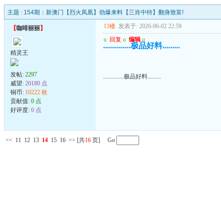
主题 :
154期：新澳门【烈火凤凰】劲爆来料【三肖中特】翻身致富!
13楼
发表于: 2026-06-02 22:59
【
咖啡丽丽
】
u
回复
u
编辑
u
..............极品好料.........
精灵王
发帖:
2297
..............极品好料.........
威望:
20180 点
铜币:
10222 枚
贡献值:
0 点
好评度:
0 点
<<
11
12
13
14
15
16
>>
[共
16
页] Go