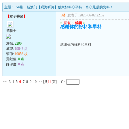
主题 :
154期：新澳门【观海听涛】独家好料◇平特一肖◇最强的资料！
5楼
发表于: 2026-06-02 22:52
【
君子特区
】
u
回复
u
编辑
u
感谢你的好料和早料
圣骑士
发帖:
2290
感谢你的好料和早料
威望:
19847 点
铜币:
10056 枚
贡献值:
0 点
好评度:
0 点
<<
3
4
5
6
7
8
9
10
>>
[共
14
页] Go