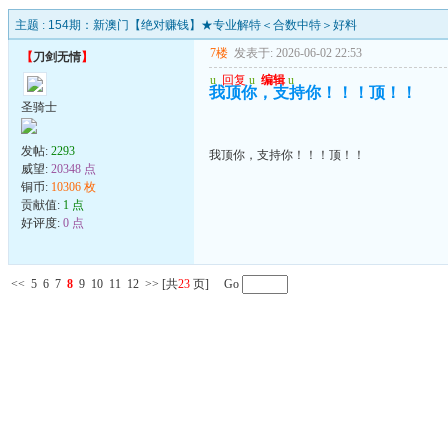
主题 :
154期：新澳门【绝对赚钱】★专业解特＜合数中特＞好料
7楼
发表于: 2026-06-02 22:53
【
刀剑无情
】
u
回复
u
编辑
u
我顶你，支持你！！！顶！！
圣骑士
发帖:
2293
我顶你，支持你！！！顶！！
威望:
20348 点
铜币:
10306 枚
贡献值:
1 点
好评度:
0 点
<<
5
6
7
8
9
10
11
12
>>
[共
23
页] Go