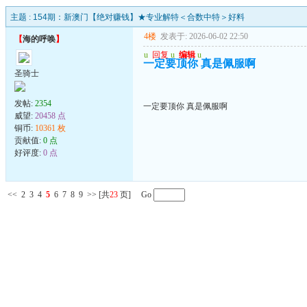
主题 :
154期：新澳门【绝对赚钱】★专业解特＜合数中特＞好料
4楼
发表于: 2026-06-02 22:50
【
海的呼唤
】
u
回复
u
编辑
u
一定要顶你 真是佩服啊
圣骑士
发帖:
2354
一定要顶你 真是佩服啊
威望:
20458 点
铜币:
10361 枚
贡献值:
0 点
好评度:
0 点
<<
2
3
4
5
6
7
8
9
>>
[共
23
页] Go