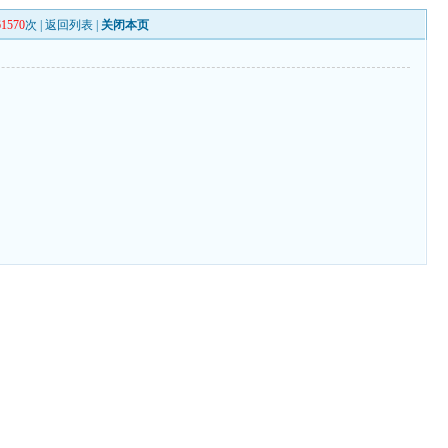
61570
次 |
返回列表
|
关闭本页