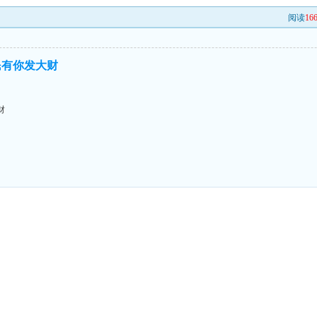
阅读
16
民有你发大财
财