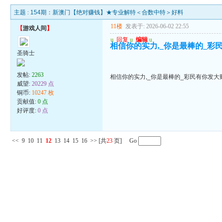
主题 :
154期：新澳门【绝对赚钱】★专业解特＜合数中特＞好料
11楼
发表于: 2026-06-02 22:55
【
游戏人间
】
u
回复
u
编辑
u
相信你的实力,_你是最棒的_彩
圣骑士
发帖:
2263
相信你的实力,_你是最棒的_彩民有你发大
威望:
20229 点
铜币:
10247 枚
贡献值:
0 点
好评度:
0 点
<<
9
10
11
12
13
14
15
16
>>
[共
23
页] Go