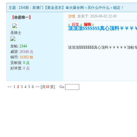
主题 :
154期：新澳门【黄金圣衣】〓火爆全网＜买什么中什么＞稳定！
沙发
发表于: 2026-06-02 22:49
【
你是唯一
】
u
回复
u
编辑
u
顶顶顶$$$$$$$真心顶料￥￥
圣骑士
发帖:
2344
顶顶顶$$$$$$$真心顶料￥￥￥￥￥顶帖
威望:
20340 点
铜币:
10302 枚
贡献值:
0 点
好评度:
0 点
<<
1
2
3
4
5
6
>>
[共
18
页] Go