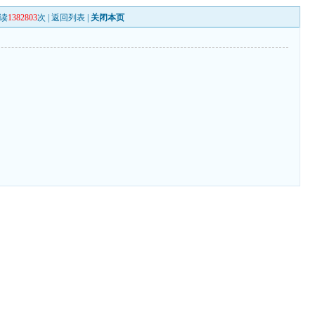
读
1382803
次 |
返回列表
|
关闭本页