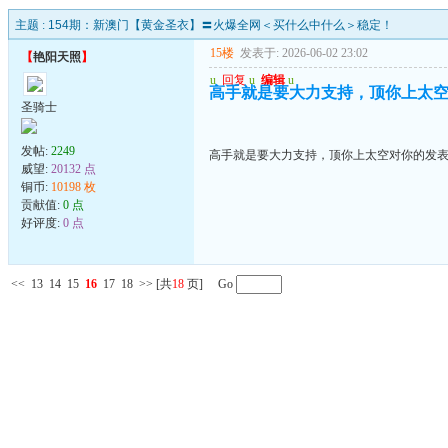
主题 :
154期：新澳门【黄金圣衣】〓火爆全网＜买什么中什么＞稳定！
15楼
发表于: 2026-06-02 23:02
【
艳阳天照
】
u
回复
u
编辑
u
高手就是要大力支持，顶你上太
圣骑士
发帖:
2249
高手就是要大力支持，顶你上太空对你的发
威望:
20132 点
铜币:
10198 枚
贡献值:
0 点
好评度:
0 点
<<
13
14
15
16
17
18
>>
[共
18
页] Go