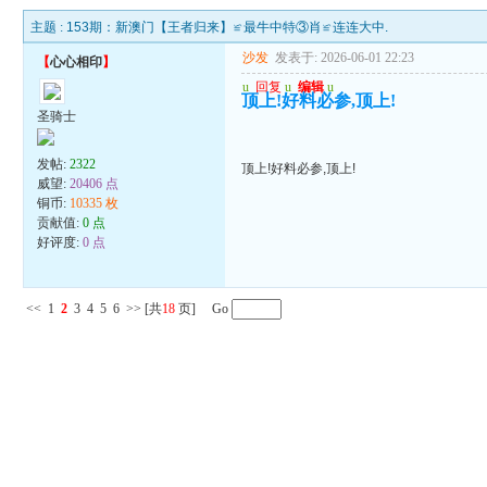
主题 :
153期：新澳门【王者归来】≌最牛中特③肖≌连连大中.
沙发
发表于: 2026-06-01 22:23
【
心心相印
】
u
回复
u
编辑
u
顶上!好料必参,顶上!
圣骑士
发帖:
2322
顶上!好料必参,顶上!
威望:
20406 点
铜币:
10335 枚
贡献值:
0 点
好评度:
0 点
<<
1
2
3
4
5
6
>>
[共
18
页] Go