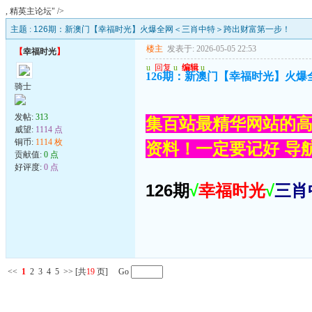
, 精英主论坛" />
主题 :
126期：新澳门【幸福时光】火爆全网＜三肖中特＞跨出财富第一步！
楼主
发表于: 2026-05-05 22:53
【
幸福时光
】
u
回复
u
编辑
u
126期：新澳门【幸福时光】火
骑士
发帖:
313
集百站最精华网站的高
威望:
1114 点
铜币:
1114 枚
资料！一定要记好 导航网
贡献值:
0 点
好评度:
0 点
126期
√
幸福时光
√
三肖
<<
1
2
3
4
5
>>
[共
19
页] Go