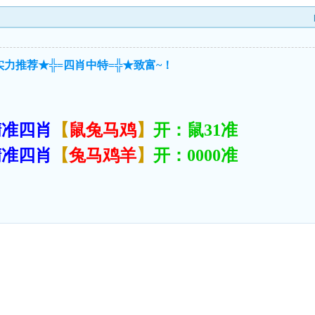
实力推荐★╬=四肖中特=╬★致富~！
精准四肖
【
鼠兔马鸡
】
开：鼠31准
精准四肖
【
兔马鸡羊
】
开：0000准