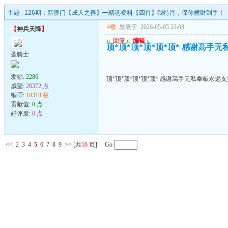
主题 :
126期：新澳门【成人之善】━精选资料【四肖】我特肖，保你横财到手！
4楼
发表于: 2026-05-05 23:03
【
神兵天降
】
u
回复
u
编辑
u
顶*顶*顶*顶*顶*顶* 感谢高手
圣骑士
发帖:
2286
顶*顶*顶*顶*顶*顶* 感谢高手无私奉献永远
威望:
20372 点
铜币:
10318 枚
贡献值:
0 点
好评度:
0 点
<<
2
3
4
5
6
7
8
9
>>
[共
16
页] Go