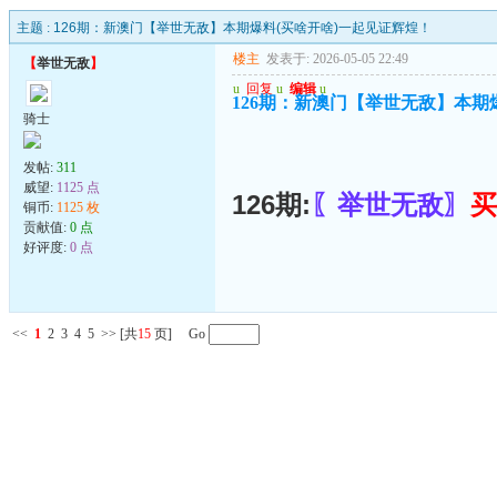
主题 :
126期：新澳门【举世无敌】本期爆料(买啥开啥)一起见证辉煌！
楼主
发表于: 2026-05-05 22:49
【
举世无敌
】
u
回复
u
编辑
u
126期：新澳门【举世无敌】本期
骑士
发帖:
311
威望:
1125 点
126期:
〖举世无敌〗
买
铜币:
1125 枚
贡献值:
0 点
好评度:
0 点
<<
1
2
3
4
5
>>
[共
15
页] Go