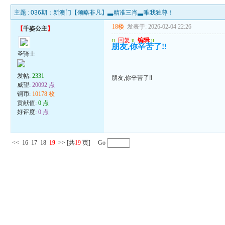
主题 :
036期：新澳门【领略非凡】▃精准三肖▃唯我独尊！
18楼
发表于: 2026-02-04 22:26
【
千姿公主
】
u
回复
u
编辑
u
朋友,你辛苦了!!
圣骑士
发帖:
2331
朋友,你辛苦了!!
威望:
20092 点
铜币:
10178 枚
贡献值:
0 点
好评度:
0 点
<<
16
17
18
19
>>
[共
19
页] Go