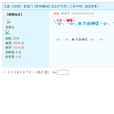
主题 :
036期：新澳门【财神赚钱】机会不可失〖三肖中特〗速进查看！
地板
发表于: 2026-02-04 22:10
【
南海仙女
】
u
回复
u
编辑
u
╰☆╮╰☆╮〓 六合神话╰☆╮
圣骑士
发帖:
2254
╰☆╮╰☆╮〓 六合神话╰☆╮╰☆╮
威望:
20028 点
铜币:
10146 枚
贡献值:
0 点
好评度:
0 点
<<
1
2
3
4
5
6
7
8
>>
[共
21
页] Go