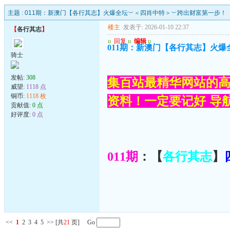
主题 :
011期：新澳门【各行其志】火爆全坛︶＜四肖中特＞︶跨出财富第一步！
楼主
发表于: 2026-01-10 22:37
【
各行其志
】
u
回复
u
编辑
u
011期：新澳门【各行其志】火
骑士
发帖:
308
集百站最精华网站的高
威望:
1118 点
铜币:
1118 枚
资料！一定要记好 导航网
贡献值:
0 点
好评度:
0 点
011期
：【
各行其志
】
<<
1
2
3
4
5
>>
[共
21
页] Go