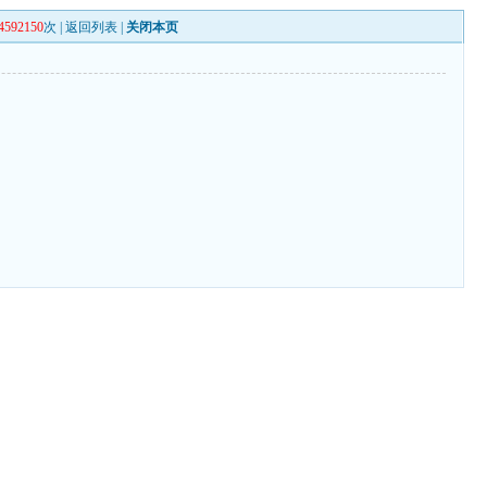
4592150
次 |
返回列表
|
关闭本页