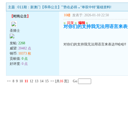
主题 :
011期：新澳门【乖乖公主】ˇˇ势在必得→“单双中特”最稳资料!
10楼
发表于: 2026-01-10 22:50
【
时尚公主
】
u
回复
u
编辑
u
对你们的支持我无法用语言来表达!
圣骑士
发帖:
2268
对你们的支持我无法用语言来表达!!!哈哈!!
威望:
20482 点
铜币:
10373 枚
贡献值:
0 点
好评度:
0 点
<<
8
9
10
11
12
13
14
15
>>
[共
16
页] Go