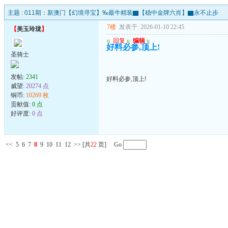
主题 :
011期：新澳门【幻境寻宝】‰最牛精装▇【稳中金牌六肖】▇永不止步
7楼
发表于: 2026-01-10 22:45
【
美玉玲珑
】
u
回复
u
编辑
u
好料必参,顶上!
圣骑士
发帖:
2341
好料必参,顶上!
威望:
20274 点
铜币:
10269 枚
贡献值:
0 点
好评度:
0 点
<<
5
6
7
8
9
10
11
12
>>
[共
22
页] Go