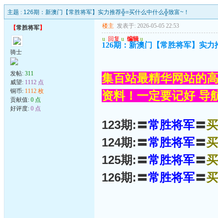
主题 :
126期：新澳门【常胜将军】实力推荐╬=买什么中什么╬致富~！
楼主
发表于: 2026-05-05 22:53
【
常胜将军
】
u
回复
u
编辑
u
126期：新澳门【常胜将军】实力
骑士
发帖:
311
集百站最精华网站的高
威望:
1112 点
铜币:
1112 枚
资料！一定要记好 导航网
贡献值:
0 点
好评度:
0 点
123期:〓
常胜将军
〓
买
124期:〓
常胜将军
〓
买
125期:〓
常胜将军
〓
买
126期:〓
常胜将军
〓
买