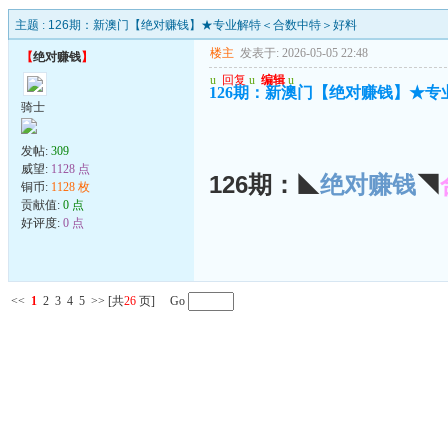
主题 :
126期：新澳门【绝对赚钱】★专业解特＜合数中特＞好料
楼主
发表于: 2026-05-05 22:48
【
绝对赚钱
】
u
回复
u
编辑
u
126期：新澳门【绝对赚钱】★
骑士
发帖:
309
威望:
1128 点
126期：◣
绝对赚钱
◥
铜币:
1128 枚
贡献值:
0 点
好评度:
0 点
<<
1
2
3
4
5
>>
[共
26
页] Go